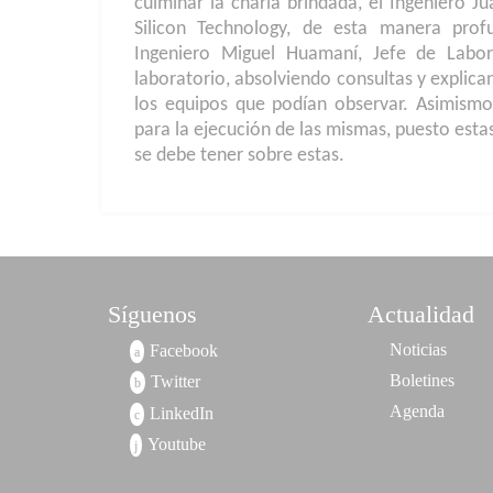
culminar la charla brindada, el Ingeniero J
Silicon Technology, de esta manera pro
Ingeniero Miguel Huamaní, Jefe de Labora
laboratorio, absolviendo consultas y explica
los equipos que podían observar. Asimism
para la ejecución de las mismas, puesto estas
se debe tener sobre estas.
Síguenos
Actualidad
Noticias
Facebook
Boletines
Twitter
Agenda
LinkedIn
Youtube