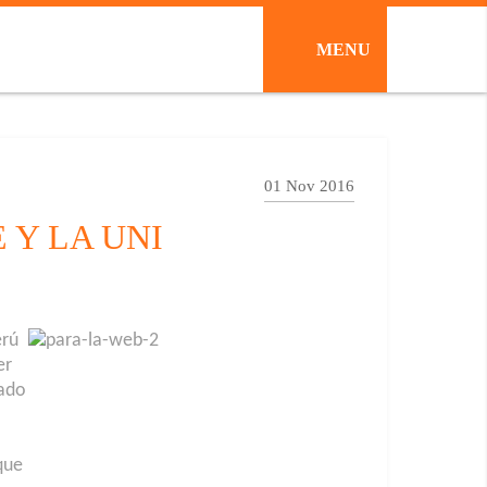
MENU
01 Nov 2016
 Y LA UNI
erú
er
tado
que