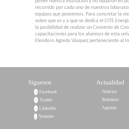
posee nuestra institución y no dudaron en pl
recorrido por cada uno de nuestros laborator
equipos que poseemos. Para concretar la visi
sobre que es y a que se dedica el CITE Energía
la posibilidad de realizar un Convenio de Coo
capacitaciones para los alumnos de esta unive
Eleodoro Agreda Vásquez perteneciente al Ins
Síguenos
Actualidad
Noticias
Facebook
Boletines
Twitter
Agenda
LinkedIn
Youtube